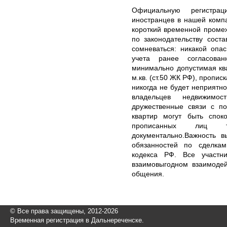
Официальную регистра
иностранцев в нашей комп
короткий временной проме
по законодательству сост
сомневаться: никакой опа
учета ранее согласован
минимально допустимая ква
м.кв. (ст.50 ЖК РФ), пропис
никогда не будет неприятн
владельцев недвижимо
дружественные связи с п
квартир могут быть спок
прописанных лиц 
документально.Важность 
обязанностей по сделкам
кодекса РФ. Все участн
взаимовыгодном взаимодей
общения.
© Все права защищены, 2012-2026
Временная регистрация в Дальнереченске.