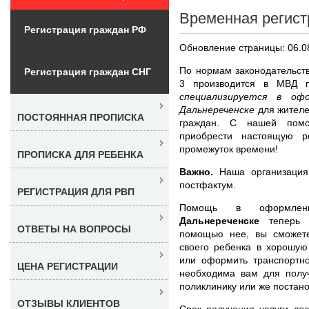
Временная регист
Регистрация граждан РФ
Обновление страницы: 06.0
По нормам законодательст
Регистрация граждан СНГ
3 производится в МВД 
специализируется в оф
Дальнереченске
для жител
ПОСТОЯННАЯ ПРОПИСКА
граждан. С нашей помо
приобрести настоящую р
промежуток времени!
ПРОПИСКА ДЛЯ РЕБЕНКА
Важно.
Наша организация
постфактум.
РЕГИСТРАЦИЯ ДЛЯ РВП
Помощь в оформл
Дальнереченске
теперь 
ОТВЕТЫ НА ВОПРОСЫ
помощью нее, вы сможете
своего ребенка в хорошую
или оформить транспортно
ЦЕНА РЕГИСТРАЦИИ
необходима вам для получ
поликлинику или же постано
ОТЗЫВЫ КЛИЕНТОВ
Срок получения услуги
ле