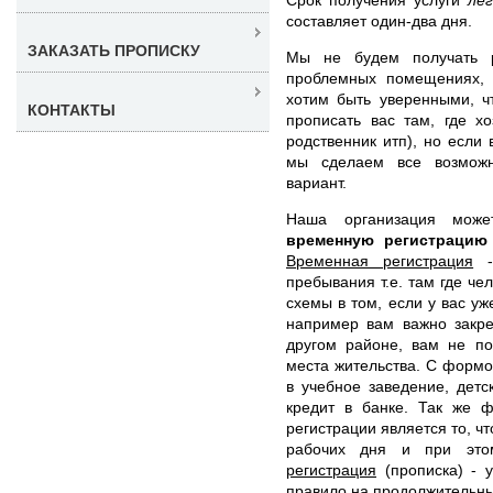
составляет один-два дня.
ЗАКАЗАТЬ ПРОПИСКУ
Мы не будем получать р
проблемных помещениях,
хотим быть уверенными, ч
КОНТАКТЫ
прописать вас там, где х
родственник итп), но если
мы сделаем все возможн
вариант.
Наша организация мож
временную регистрацию
Временная регистрация
- 
пребывания т.е. там где че
схемы в том, если у вас уж
например вам важно закре
другом районе, вам не по
места жительства. С формо
в учебное заведение, детс
кредит в банке. Так же 
регистрации является то, ч
рабочих дня и при эт
регистрация
(прописка) - у
правило на продолжительный